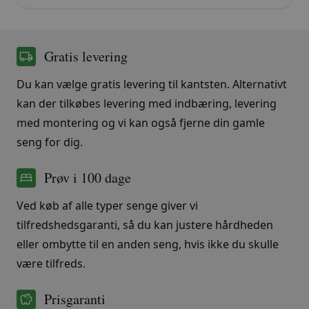
var:
er:
32.999,00 kr..
22.999,00 kr..
Gratis levering
Du kan vælge gratis levering til kantsten. Alternativt
kan der tilkøbes levering med indbæring, levering
med montering og vi kan også fjerne din gamle
seng for dig.
Prøv i 100 dage
Ved køb af alle typer senge giver vi
tilfredshedsgaranti, så du kan justere hårdheden
eller ombytte til en anden seng, hvis ikke du skulle
være tilfreds.
Prisgaranti