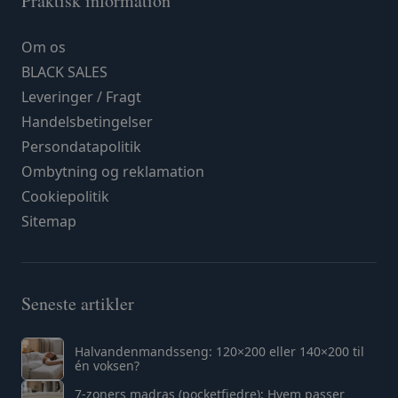
Praktisk information
Om os
BLACK SALES
Leveringer / Fragt
Handelsbetingelser
Persondatapolitik
Ombytning og reklamation
Cookiepolitik
Sitemap
Seneste artikler
Halvandenmandsseng: 120×200 eller 140×200 til
én voksen?
7-zoners madras (pocketfjedre): Hvem passer