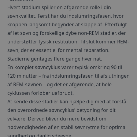
Hvert stadium spiller en afgørende rolle i din
søvnkvalitet. Først har du indslumringsfasen, hvor
kroppen langsomt begynder at slappe af. Efterfulgt
af let søvn og forskellige dybe non-REM stadier, der
understøtter fysisk restitution. Til slut kommer REM-
søvn, der er essentiel for mental reparation.
Stadierne gentages flere gange hver nat.
En komplet søvncyklus varer typisk omkring 90 til
120 minutter – fra indslumringsfasen til afslutningen
af REM-søvnen – og det er afgørende, at hele
cyklussen forløber uafbrudt.
At kende disse stadier kan hjælpe dig med at forstå
den overordnede søvncyklus’ betydning for dit
velvære. Derved bliver du mere bevidst om
nødvendigheden af en stabil søvnrytme for optimal
sundhed og daglig ydeevne.