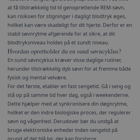
at få tilstrækkelig tid til genoprettende REM-søvn,
kan risikoen for stigninger i dagligt blodtryk øges,
hvilket kan være skadeligt for dit hjerte. Derfor er en
stabil søvnrytme afgørende for at sikre, at dit
blodtryksniveau holdes på et sundt niveau.
Hvordan opretholder du en sund søvncyklus?
En sund søvncyklus kræver visse daglige rutiner,
herunder tilstrækkelig dyb søvn for at fremme både
fysisk og mental velvære.
For det første, etabler en fast sengetid. Gå i
seng
og
stå op på samme tid hver dag, også i weekenderne.
Dette hjælper med at synkronisere din døgnrytme,
hvilket er den indre biologiske proces, der regulerer
søvn og vågenhed. Derudover bør du undgå at
bruge elektroniske enheder inden sengetid på
grund af det blå lys, der kan forstyrre