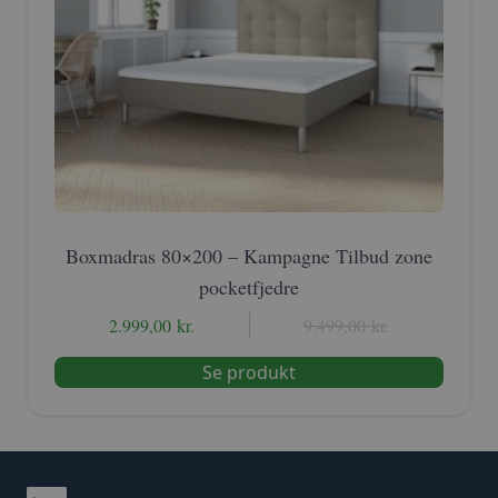
Boxmadras 80×200 – Kampagne Tilbud zone
pocketfjedre
2.999,00
kr.
Den
Den
9.499,00
kr.
oprindelige
aktuelle
Se produkt
pris
pris
var:
er:
9.499,00 kr..
2.999,00 kr..