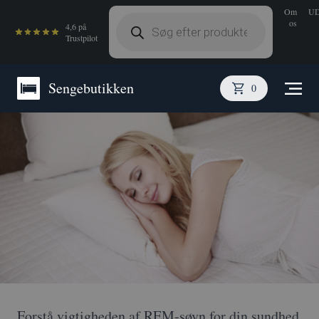
Om
U
Products
os
search
4,6 på
Trustpilot
Sengebutikken
0
Forstå vigtigheden af REM-søvn for din sundhed