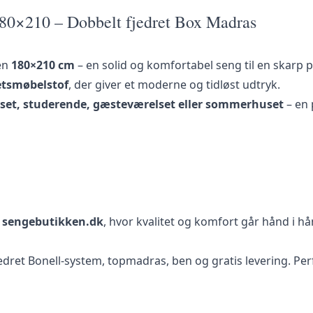
180×210 – Dobbelt fjedret Box Madras
sen
180×210 cm
– en solid og komfortabel seng til en skarp p
tetsmøbelstof
, der giver et moderne og tidløst udtryk.
set, studerende, gæsteværelset eller sommerhuset
– en 
a
sengebutikken.dk
, hvor kvalitet og komfort går hånd i hå
et Bonell-system, topmadras, ben og gratis levering. Perfe