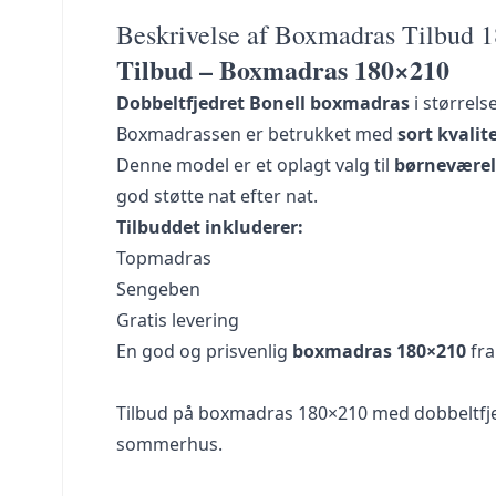
Beskrivelse af Boxmadras Tilbud 
Tilbud – Boxmadras 180×210
Dobbeltfjedret Bonell boxmadras
i størrel
Boxmadrassen er betrukket med
sort kvali
Denne model er et oplagt valg til
børneværel
god støtte nat efter nat.
Tilbuddet inkluderer:
Topmadras
Sengeben
Gratis levering
En god og prisvenlig
boxmadras 180×210
fr
Tilbud på boxmadras 180×210 med dobbeltfjedr
sommerhus.