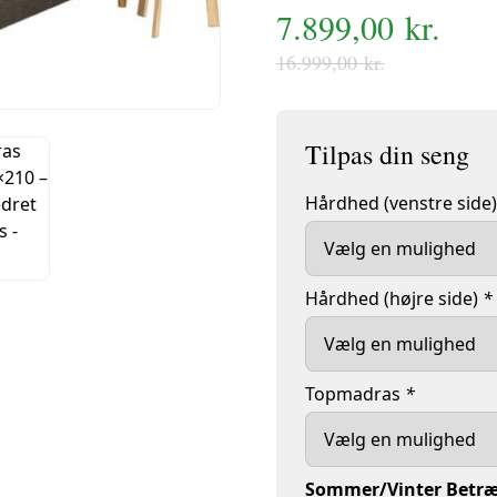
Den
7.899,00
Den
kr.
Boxmadras - Specialm
oprindelige
aktuelle
16.999,00
kr.
pris
pris
var:
er:
16.999,00 kr..
7.899,00 kr..
Hårdhed (venstre side
Hårdhed (højre side)
*
Topmadras
*
Sommer/Vinter Betr