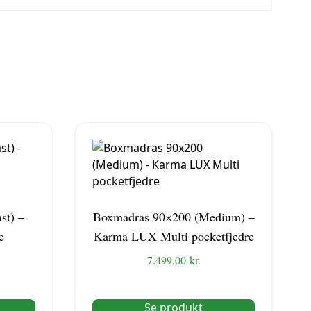
st) –
Boxmadras 90×200 (Medium) –
e
Karma LUX Multi pocketfjedre
7.499,00
kr.
Se produkt