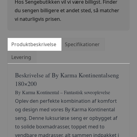
Hos Sengebutikken vil vi være billigst. Finder
du sengen billigere et andet sted, så matcher
vi naturligvis prisen.
Produktbeskrivelse
Specifikationer
Levering
Beskrivelse af By Karma Kontinentalseng
180×200
By Karma Kontinental – Fantastisk soveoplevelse
Oplev den perfekte kombination af komfort
og design med vores By Karma Kontinental
seng. Denne luksuriøse seng er opbygget af
to solide boxmadrasser, toppet med to
vendbare madrasser, alt sammen indpakket i