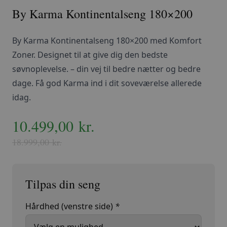
By Karma Kontinentalseng 180×200
By Karma Kontinentalseng 180×200 med Komfort
Zoner. Designet til at give dig den bedste
søvnoplevelse. – din vej til bedre nætter og bedre
dage. Få god Karma ind i dit soveværelse allerede
idag.
Den
10.499,00
Den
kr.
oprindelige
aktuelle
18.999,00
kr.
pris
pris
var:
er:
18.999,00 kr..
10.499,00 kr..
Hårdhed (venstre side)
*