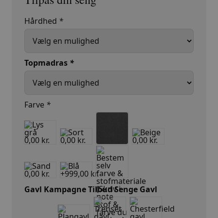
23.999,00 kr..
12.999,00 kr..
Hårdhed
*
Topmadras
*
Farve
*
Gavl Kampagne Tilbud Senge Gavl