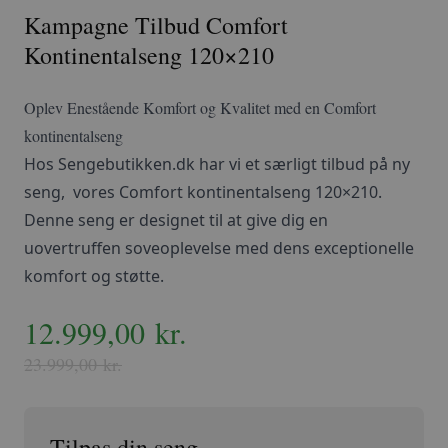
Kampagne Tilbud Comfort
Kontinentalseng 120×210
Oplev Enestående Komfort og Kvalitet med en Comfort
kontinentalseng
Hos Sengebutikken.dk har vi et særligt tilbud på ny
seng, vores Comfort kontinentalseng 120×210.
Denne seng er designet til at give dig en
uovertruffen soveoplevelse med dens exceptionelle
komfort og støtte.
Den
12.999,00
Den
kr.
oprindelige
aktuelle
23.999,00
kr.
pris
pris
var:
er: