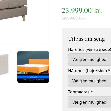
Boxmadras - Specialm
Den
23.999,00
Den
kr.
oprindelige
aktuelle
39.999,00
kr.
pris
pris
var:
er:
39.999,00 kr..
23.999,00 kr..
Hårdhed (venstre side
Hårdhed (højre side)
*
Topmadras
*