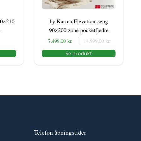
90×210
by Karma Elevationsseng
e
90×200 zone pocketfjedre
7.499,00
kr.
Den
Den
14.999,00
kr.
oprindelige
aktuelle
Se produkt
pris
pris
var:
er:
14.999,00 kr..
7.499,00 kr..
Telefon åbningstider