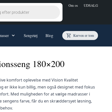
Om os
UDSALG
asser
Sengetøj
Blog
Kurven er tom
r
Opbevaringssenge
tionsseng 180×200
Opbevaringsseng 80x200
Opbevaringsseng 90x200
Opbevaringsseng 90x210
ive komfort oplevelse med Vision Kvalitet
Opbevaringsseng 120x200
g er ikke kun billig, men også designet med fokus
Opbevaringsseng 140x200
mfort. Med muligheden for at vælge madrasser i
Opbevaringsseng 160x200
e sengens farve, får du en skræddersyet løsning,
Opbevaringsseng 180x200
 behov.
Opbevaringsseng - Specialmål