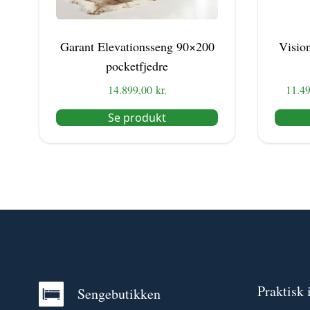
Garant Elevationsseng 90×200
Visio
pocketfjedre
14.899,00
kr.
11.4
Se produkt
Praktisk 
Sengebutikken