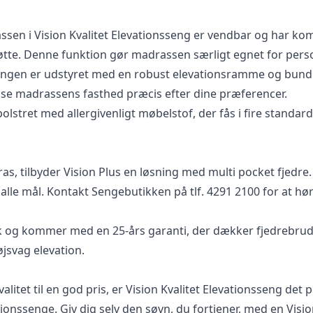
sen i Vision Kvalitet Elevationsseng er vendbar og har komf
øtte. Denne funktion gør madrassen særligt egnet for perso
ngen er udstyret med en robust elevationsramme og bund. 
sse madrassens fasthed præcis efter dine præferencer.
tret med allergivenligt møbelstof, der fås i fire standardf
as, tilbyder Vision Plus en løsning med multi pocket fjedre
 alle mål. Kontakt Sengebutikken på tlf. 4291 2100 for at hø
ark og kommer med en 25-års garanti, der dækker fjedreb
øjsvag elevation.
alitet til en god pris, er Vision Kvalitet Elevationsseng det
ionssenge. Giv dig selv den søvn, du fortjener, med en Visi