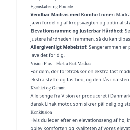
Egenskaber og Fordele
Vendbar Madras med Komfortzoner:
Madras
jævn fordeling af kropsvægten og optimal st
Elevationsramme og Justerbar Hårdhed:
Se
justere hårdheden i rammen, så du kan tilpa
Allergivenligt Møbelstof:
Sengerammen er pols
lave det for dig.
Vision Plus – Ekstra Fast Madras
For dem, der foretrækker en ekstra fast madr
ekstra støtte og fasthed, og den fås i næsten
Kvalitet og Garanti
Alle senge fra Vision er produceret i Danm
dansk Linak motor, som sikrer pålidelig og st
Konklusion
Hvis du leder efter en elevationsseng af høj kv
oplev komforten og kvaliteten af vores elevat