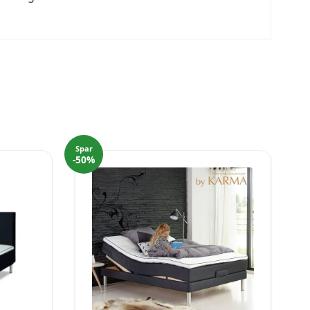
Spar
-50%