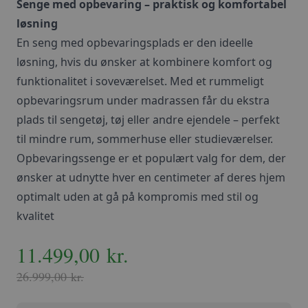
Senge med opbevaring – praktisk og komfortabel
løsning
En seng med opbevaringsplads er den ideelle
løsning, hvis du ønsker at kombinere komfort og
funktionalitet i soveværelset. Med et rummeligt
opbevaringsrum under madrassen får du ekstra
plads til sengetøj, tøj eller andre ejendele – perfekt
til mindre rum, sommerhuse eller studieværelser.
Opbevaringssenge er et populært valg for dem, der
ønsker at udnytte hver en centimeter af deres hjem
optimalt uden at gå på kompromis med stil og
kvalitet
Den
11.499,00
Den
kr.
oprindelige
aktuelle
26.999,00
kr.
pris
pris