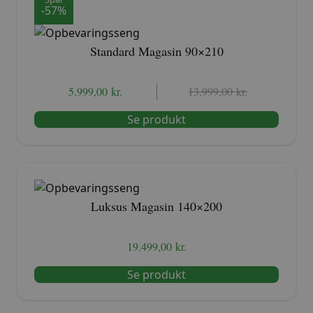
-57%
Standard Magasin 90×210
5.999,00
kr.
Den
Den
13.999,00
kr.
oprindelige
aktuelle
Se produkt
pris
pris
var:
er:
13.999,00 kr..
5.999,00 kr..
Luksus Magasin 140×200
19.499,00
kr.
Se produkt