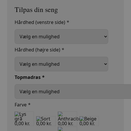
var:
er:
26.999,00 kr..
11.499,00 kr..
Hårdhed (venstre side)
*
Hårdhed (højre side)
*
Topmadras
*
Farve
*