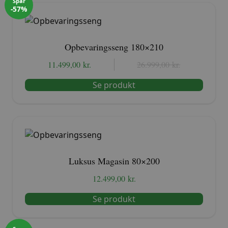
Spar
-57%
Opbevaringsseng 180×210
11.499,00
kr.
Den
Den
26.999,00
kr.
oprindelige
aktuelle
Se produkt
pris
pris
var:
er:
26.999,00 kr..
11.499,00 kr..
Luksus Magasin 80×200
12.499,00
kr.
Se produkt