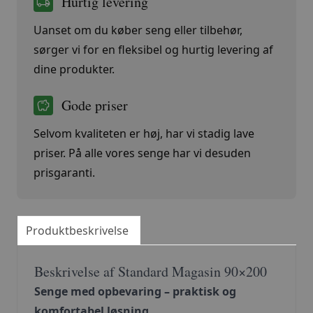
Hurtig levering
Uanset om du køber seng eller tilbehør,
sørger vi for en fleksibel og hurtig levering af
dine produkter.
Gode priser
Selvom kvaliteten er høj, har vi stadig lave
priser. På alle vores senge har vi desuden
prisgaranti.
Produktbeskrivelse
Beskrivelse af Standard Magasin 90×200
Senge med opbevaring – praktisk og
komfortabel løsning