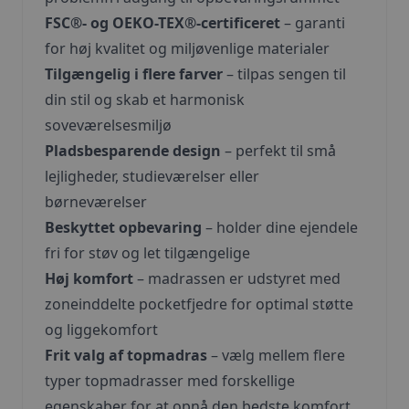
FSC®- og OEKO-TEX®-certificeret
– garanti
for høj kvalitet og miljøvenlige materialer
Tilgængelig i flere farver
– tilpas sengen til
din stil og skab et harmonisk
soveværelsesmiljø
Pladsbesparende design
– perfekt til små
lejligheder, studieværelser eller
børneværelser
Beskyttet opbevaring
– holder dine ejendele
fri for støv og let tilgængelige
Høj komfort
– madrassen er udstyret med
zoneinddelte pocketfjedre for optimal støtte
og liggekomfort
Frit valg af topmadras
– vælg mellem flere
typer topmadrasser med forskellige
egenskaber for at opnå den bedste komfort