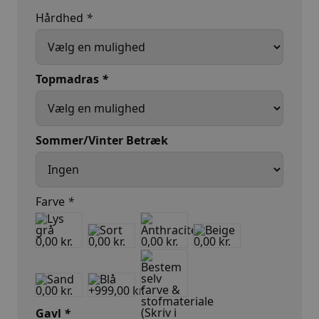
13.999,00 kr..
5.499,00 kr..
Hårdhed
*
Topmadras
*
Sommer/Vinter Betræk
Farve
*
Gavl
*