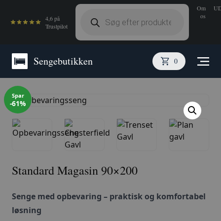
Om
U
Products
os
search
4,6 på
Trustpilot
Sengebutikken
0
Spar
-61%
Standard Magasin 90×200
Senge med opbevaring – praktisk og komfortabel
løsning