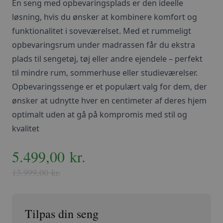
En seng med opbevaringsplads er den ideelle
løsning, hvis du ønsker at kombinere komfort og
funktionalitet i soveværelset. Med et rummeligt
opbevaringsrum under madrassen får du ekstra
plads til sengetøj, tøj eller andre ejendele – perfekt
til mindre rum, sommerhuse eller studieværelser.
Opbevaringssenge er et populært valg for dem, der
ønsker at udnytte hver en centimeter af deres hjem
optimalt uden at gå på kompromis med stil og
kvalitet
Den
5.499,00
Den
kr.
oprindelige
aktuelle
13.999,00
kr.
pris
pris
var:
er: