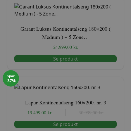
Garant Luksus Kontinentalseng 180×200 (
Medium ) – 5 Zone…
24.999,00
kr.
Se produkt
Spar
-37%
Lapur Kontinentalseng 160×200. nr. 3
19.499,00
kr.
Den
Den
30.999,00
kr.
oprindelige
aktuelle
Se produkt
pris
pris