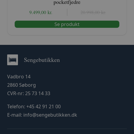
pocketfjedre
9.499,00
kr.
Den
Den
20.998,00
kr.
oprindelige
aktuelle
Se produkt
pris
pris
var:
er:
20.998,00 kr..
9.499,00 kr..
Sengebutikken
Vadbro 14
2860 Søborg
CVR-nr: 25 73 14 33
Telefon:
+45 42 91 21 00
E-mail:
info@sengebutikken.dk