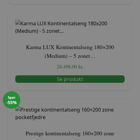
var:
er:
30.999,00 kr..
19.499,00 kr..
Karma LUX Kontinentalseng 180×200
(Medium) – 5 zonet…
24.498,00
kr.
Se produkt
Spar
-55%
Prestige kontinentalseng 160×200 zone