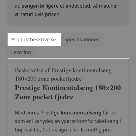
du sengen billigere et andet sted, så matcher
vi naturligvis prisen.
Produktbeskrivelse
Specifikationer
Levering
Beskrivelse af Prestige kontinentalseng
180×200 zone pocketfjedre
Prestige Kontinentalseng 180×200
Zone pocket fjedre
Med vores Prestige
kontinentalseng
får du
som er livsnyder, en yderst komfortabel
seng
i
høj kvalitet, flot design til en fornuftig pris.