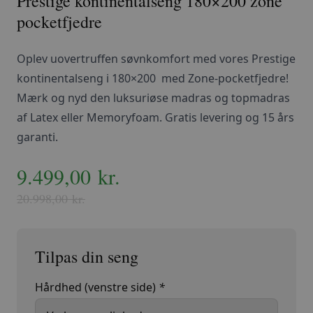
Prestige kontinentalseng 180×200 zone
pocketfjedre
Oplev uovertruffen søvnkomfort med vores Prestige
kontinentalseng i 180×200 med Zone-pocketfjedre!
Mærk og nyd den luksuriøse madras og topmadras
af Latex eller Memoryfoam. Gratis levering og 15 års
garanti.
Den
9.499,00
Den
kr.
oprindelige
aktuelle
20.998,00
kr.
pris
pris
var:
er:
20.998,00 kr..
9.499,00 kr..
Hårdhed (venstre side)
*