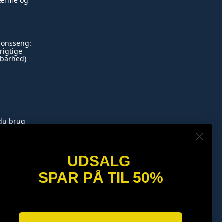
skærme og
tionsseng:
rigtige
dbarhed)
du brug
alder – og
an hjælpe
UDSALG
SPAR PÅ TIL 50%
SPAR OP TIL 40%