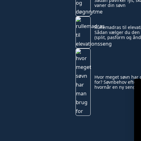
Sådan påvirker lys, 
vaner din søvn
Rullemadras til eleva
Sådan vælger du den 
(split, pasform og ån
Hvor meget søvn har 
for? Søvnbehov efter 
hvornår en ny seng k