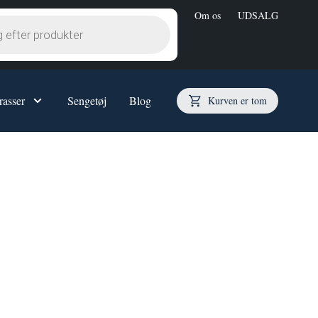
Om os
UDSALG
asser
Sengetøj
Blog
Kurven er tom
r
Opbevaringssenge
Opbevaringsseng 80x200
Opbevaringsseng 90x200
Opbevaringsseng 90x210
Opbevaringsseng 120x200
Opbevaringsseng 140x200
Opbevaringsseng 160x200
Opbevaringsseng 180x200
Opbevaringsseng - Specialmål