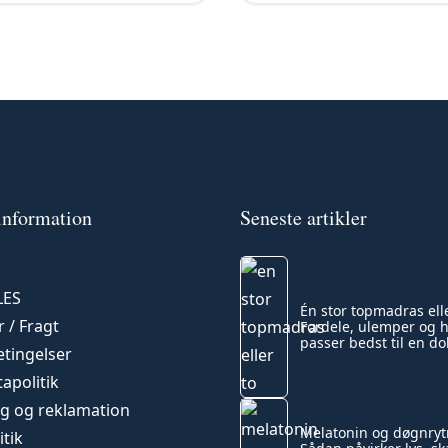
information
Seneste artikler
LES
Én stor topmadras elle
 / Fragt
Fordele, ulemper og 
passer bedst til en d
tingelser
apolitik
g og reklamation
Melatonin og døgnry
itik