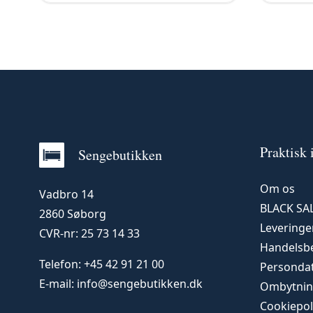
Praktisk 
Sengebutikken
Om os
Vadbro 14
BLACK SA
2860 Søborg
Leveringer
CVR-nr: 25 73 14 33
Handelsbe
Telefon:
+45 42 91 21 00
Persondat
E-mail:
info@sengebutikken.dk
Ombytnin
Cookiepol