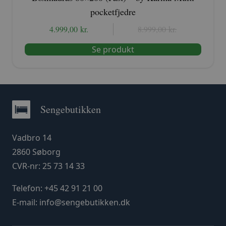
pocketfjedre
4.999,00
kr.
Den
Den
8.999,00
kr.
oprindelige
aktuelle
Se produkt
pris
pris
var:
er:
8.999,00 kr..
4.999,00 kr..
Sengebutikken
Vadbro 14
2860 Søborg
CVR-nr: 25 73 14 33
Telefon:
+45 42 91 21 00
E-mail:
info@sengebutikken.dk