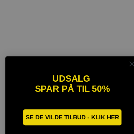
UDSALG
SPAR PÅ TIL 50%
SPAR OP TIL 40%
SE DE VILDE TILBUD - KLIK HER