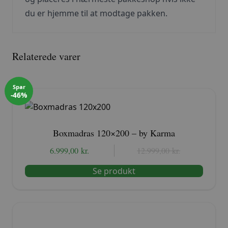
du er hjemme til at modtage pakken.
Relaterede varer
Spar
-46%
Boxmadras 120×200 – by Karma
6.999,00
kr.
Den
Den
12.999,00
kr.
oprindelige
aktuelle
Se produkt
pris
pris
var:
er:
12.999,00 kr..
6.999,00 kr..